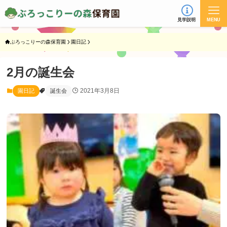
見学説明
MENU
ぶろっこりーの森保育園
園日記
2月の誕生会
2021年3月8日
園日記
誕生会