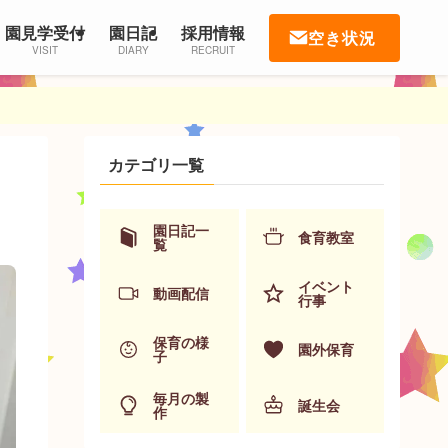
園見学受付
園日記
採用情報
空き状況
VISIT
DIARY
RECRUIT
カテゴリ一覧
園日記一
食育教室
覧
イベント
動画配信
行事
保育の様
園外保育
子
毎月の製
誕生会
作