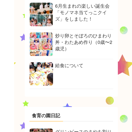
6月生まれの楽しい誕生会
「モノマネ当てっこクイ
ズ」をしました！
炒り卵とそぼろのひまわり
丼・わたあめ作り（0歳〜2
歳児）
給食について
食育の園日記
グリンピースのさやを割り