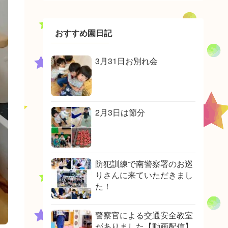
おすすめ園日記
3月31日お別れ会
2月3日は節分
防犯訓練で南警察署のお巡
りさんに来ていただきまし
た！
警察官による交通安全教室
がありました【動画配信】