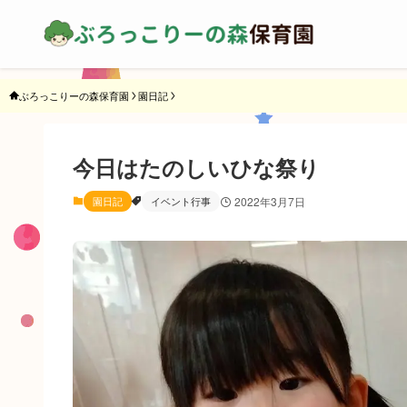
ぶろっこりーの森保育園
園日記
今日はたのしいひな祭り
園日記
イベント行事
2022年3月7日