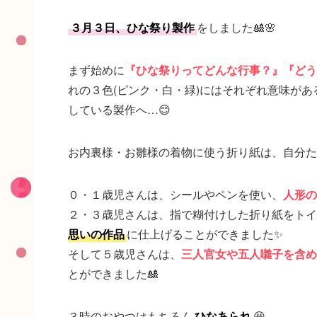
３月３日、ひな祭り製作
をしました🎎🌸
まず始めに
『ひな祭りってどんな行事？』『どう
れの３色(ピンク・白・緑)にはそれぞれ意味が
している製作へ…😊
お内裏様・お雛様の着物に使う折り紙は、自分た
０・１歳児さんは、シールやペンを使い、
人形の
２・３歳児さんは、指で糊付けした折り紙をトイ
思いの作品
に仕上げることができました✨
そして５歳児さんは、
三人官女や五人囃子を含め
とができました🎎
３時のおやつはもちろん
ひなあられ
😆