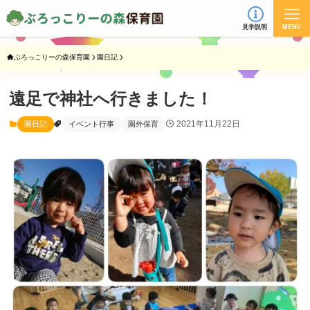
見学説明
MENU
ぶろっこりーの森保育園
園日記
遠足で神社へ行きました！
2021年11月22日
園日記
イベント行事
園外保育