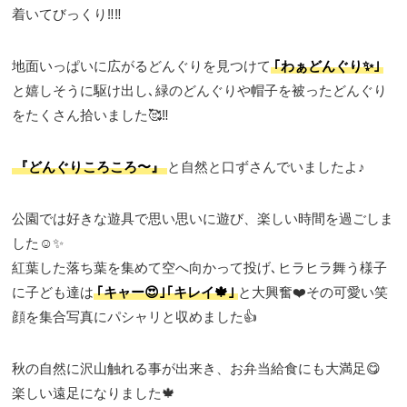
着いてびっくり‼️‼️
地面いっぱいに広がるどんぐりを見つけて
｢わぁどんぐり✨｣
と嬉しそうに駆け出し､緑のどんぐりや帽子を被ったどんぐり
をたくさん拾いました🥰‼️
『どんぐりころころ〜』
と自然と口ずさんでいましたよ♪
公園では好きな遊具で思い思いに遊び、楽しい時間を過ごしま
した☺️✨
紅葉した落ち葉を集めて空へ向かって投げ､ヒラヒラ舞う様子
に子ども達は
｢キャー😍｣｢キレイ🍁｣
と大興奮❤️その可愛い笑
顔を集合写真にパシャリと収めました👍
秋の自然に沢山触れる事が出来き、お弁当給食にも大満足😋
楽しい遠足になりました🍁