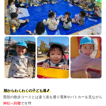
朝からわくわくの子ども達🎵
普段の散歩コースとは違う道を通り電車やパトカーを見ながら
神社へ到着
です⛩