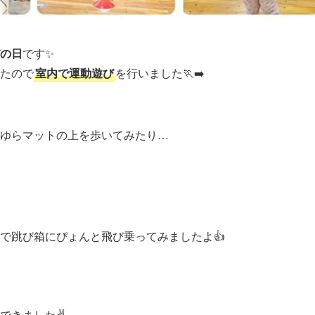
の日
です✨
たので
室内で運動遊び
を行いました🏃‍➡️
らゆらマットの上を歩いてみたり…
で跳び箱にぴょんと飛び乗ってみましたよ👍
できました✌️