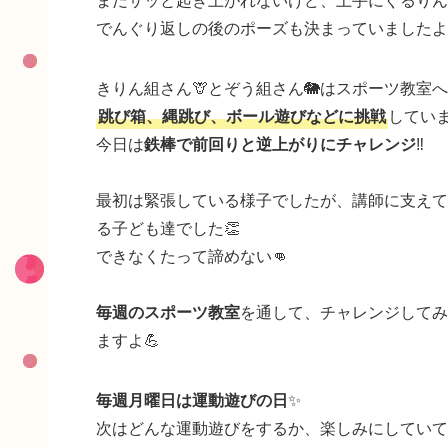
でんぐり返しの後のポーズも決まっていましたよ
きりん組さん🦒とぞう組さん🐘はスポーツ教室へ
跳び箱、縄跳び、ボール遊びなどに挑戦
していま
今日は
鉄棒で前回りと逆上がりにチャレンジ
‼️
最初は緊張している様子でしたが、講師に支えて
る子ども達でした👏
できなくたって諦めない👊
毎週のスポーツ教室
を通して、チャレンジしてみた
ますよ💪
毎週月曜日は運動遊びの日
✨
次はどんな運動遊びをするか、楽しみにしていて