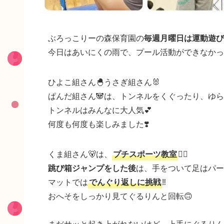
ぶろっこりーの森保育園の
毎週月曜日は運動遊び
今日はあいにくの雨で、プール活動ができなかっ
ひよこ組さん🐣うさぎ組さん🐰
ぱんだ組さん🐼は、トンネルをくぐったり、ゆ
トンネルはみんなに大人気💕
何度も何度も楽しみました❣️
くま組さん🐻は、
プチスポーツ教室
🏃‍♀️
跳び箱ジャンプをした後
は、手をついて足はパー
マットでは
でんぐり返しに挑戦
‼️
おへそをしっかり見てぐるりんと回転🙃
まだサッと起き上がれないけど、上手にぐるりん