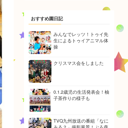
おすすめ園日記
みんなでレッツ！トゥイ先
生によるトゥイアニマル体
操
クリスマス会をしました
0.1.2歳児の生活発表会！柚
子茶作りの様子も
TVQ九州放送の番組「なに
みる？」撮影風景！ぶろ森