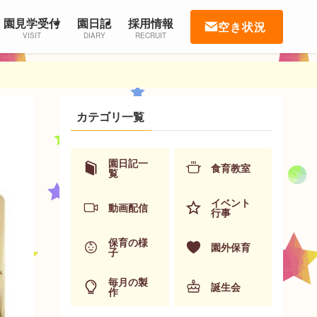
園見学受付
園日記
採用情報
空き状況
VISIT
DIARY
RECRUIT
カテゴリ一覧
園日記一
食育教室
覧
イベント
動画配信
行事
保育の様
園外保育
子
毎月の製
誕生会
作