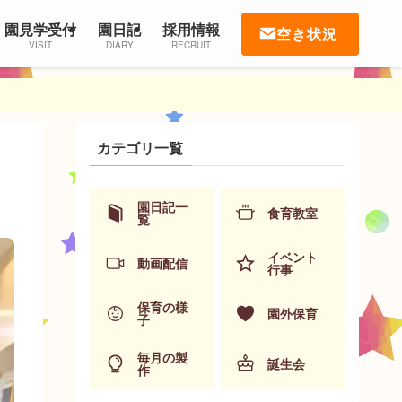
園見学受付
園日記
採用情報
空き状況
VISIT
DIARY
RECRUIT
カテゴリ一覧
園日記一
食育教室
覧
イベント
動画配信
行事
保育の様
園外保育
子
毎月の製
誕生会
作