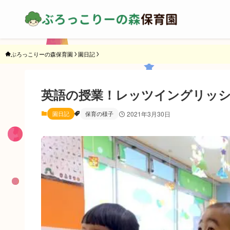
ぶろっこりーの森保育園
園日記
英語の授業！レッツイングリッ
園日記
保育の様子
2021年3月30日