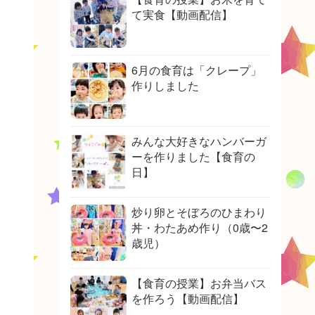
て実食【動画配信】
6月の食育は「クレープ」
作りしました
みんな大好きなハンバーガ
ーを作りました【食育の
日】
炒り卵とそぼろのひまわり
丼・わたあめ作り（0歳〜2
歳児）
【食育の授業】お弁当バス
を作ろう【動画配信】