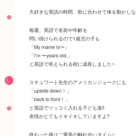
大好きな英語の時間、歌に合わせて体を動かしなが
毎週、英語で名前や年齢を
問い掛けられるので1歳児の子も
「My mame is〜」
「I’m 〜years old.」
と英語で答えられる程に成長しました✨
スチュワート先生のアメリカンジョークにも
「upside down！」
「back to front！」
と英語でツッコミ入れる子ども達‼️
表情がとてもイキイキしていますよ?
終わった後はご褒美の触れ合いタイム✨