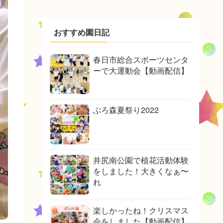
おすすめ園日記
春日市総合スポーツセンタ
ーで大運動会【動画配信】
ぶろ森夏祭り2022
井尻南公園で植花活動体験
をしました！大きくなぁ〜
れ
楽しかったね！クリスマス
会をしました【動画配信】