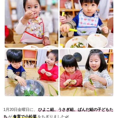
1月20日金曜日に、
ひよこ組、うさぎ組、ぱんだ組の子どもた
ち
が
食育で小松菜
をちぎりました🌿