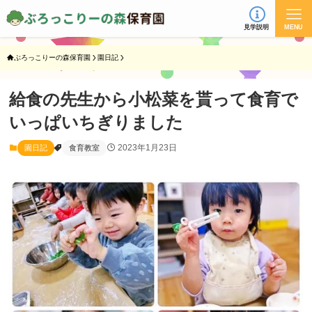
見学説明
MENU
ぶろっこりーの森保育園
園日記
給食の先生から小松菜を貰って食育で
いっぱいちぎりました
2023年1月23日
園日記
食育教室