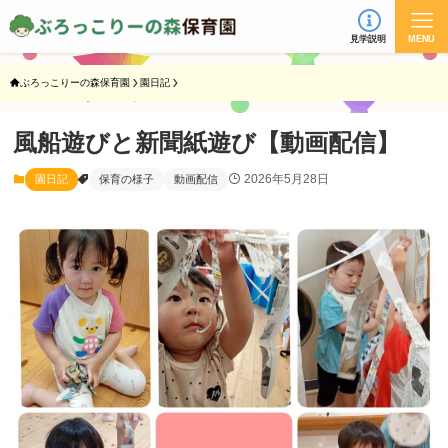
見学説明
MENU
ぶろっこりーの森保育園
園日記
風船遊びと新聞紙遊び【動画配信】
2026年5月28日
園日記
保育の様子
動画配信