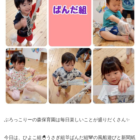
ぶろっこりーの森保育園は毎日楽しいことが盛りだくさん✨
今日は、ひよこ組🐣うさぎ組🐰ぱんだ組🐼の風船遊びと新聞紙