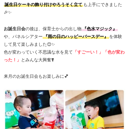
誕生日ケーキの飾り付けやろうそく立て
も上手にできました
🎉✨
お誕生日会
の後は、保育士からの出し物
『色水マジック』
や、パネルシアター
『雨の日のハッピーバースデー』
を体験
して見て楽しみました😊✨
色が変わっていく不思議な水を見て
「すごーい！」「色が変わ
った！」
とみんな大興奮❣️
来月のお誕生日会もお楽しみに💕