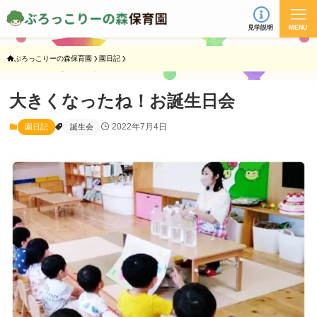
見学説明
MENU
ぶろっこりーの森保育園
園日記
大きくなったね！お誕生日会
2022年7月4日
園日記
誕生会