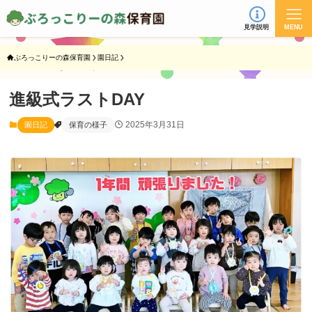
見学説明
MENU
ぶろっこりーの森保育園
園日記
進級式ラストDAY
2025年3月31日
園日記
保育の様子