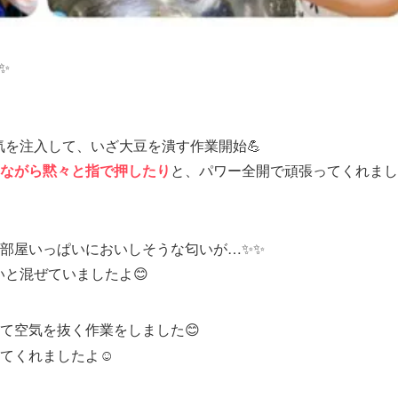
✨
気を注入して、いざ大豆を潰す作業開始💪
ながら黙々と指で押したり
と、パワー全開で頑張ってくれまし
部屋いっぱいにおいしそうな匂いが…✨✨
と混ぜていましたよ😊
て空気を抜く作業をしました😊
てくれましたよ☺️