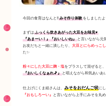
今回の食育はなんと‼️
みそ作り体験
をしましたよ
まずは
ふっくら炊きあがった大豆をお味見♥️
『あまーい！』『おいしいね』
と言いながら元
お友だちと一緒に潰したり、
大豆とにらめっこし
た✨
粉々にした大豆に麹・塩
をプラスして混ぜると、
『おいしくなぁれ🎵』
と唱えながら和気あいあい
みそをおだんご状
仕上げにくま組さんは、
にし
『おもしろーい』
と言いながら上手にみそを丸め