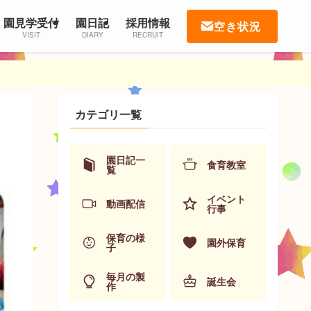
園見学受付
園日記
採用情報
空き状況
VISIT
DIARY
RECRUIT
カテゴリ一覧
園日記一
食育教室
覧
イベント
動画配信
行事
保育の様
園外保育
子
毎月の製
誕生会
作