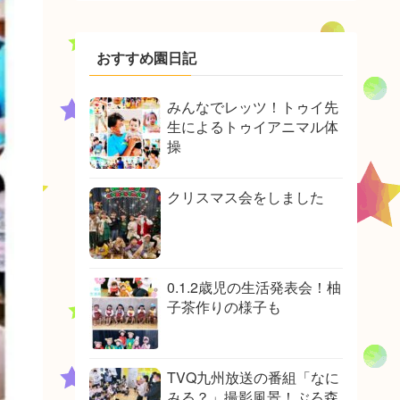
おすすめ園日記
みんなでレッツ！トゥイ先
生によるトゥイアニマル体
操
クリスマス会をしました
0.1.2歳児の生活発表会！柚
子茶作りの様子も
TVQ九州放送の番組「なに
みる？」撮影風景！ぶろ森