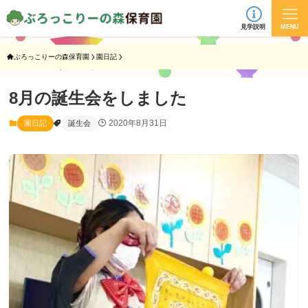
見学説明
MENU
ぶろっこりーの森保育園
園日記
8月の誕生会をしました
2020年8月31日
園日記
誕生会